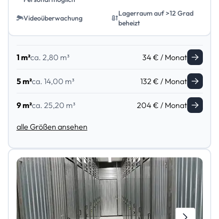
Lagerraum auf >12 Grad
Videoüberwachung
beheizt
1 m²
ca. 2,80 m³
34 € / Monat
5 m²
ca. 14,00 m³
132 € / Monat
9 m²
ca. 25,20 m³
204 € / Monat
alle Größen ansehen