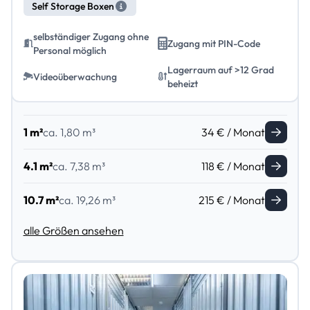
Self Storage Boxen
selbständiger Zugang ohne
Zugang mit PIN-Code
Personal möglich
Lagerraum auf >12 Grad
Videoüberwachung
beheizt
1 m²
ca. 1,80 m³
34 € / Monat
4.1 m²
ca. 7,38 m³
118 € / Monat
10.7 m²
ca. 19,26 m³
215 € / Monat
alle Größen ansehen