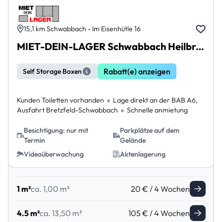
15,1 km Schwabbach - Im Eisenhütle 16
MIET-DEIN-LAGER Schwabbach Heilbronn bis Schwäbisch Hall
Rabatt(e) anzeigen
Self Storage Boxen
Kunden Toiletten vorhanden
Lage direkt an der BAB A6,
Ausfahrt Bretzfeld-Schwabbach
Schnelle anmietung
Besichtigung: nur mit
Parkplätze auf dem
Termin
Gelände
Videoüberwachung
Aktenlagerung
1 m²
ca. 1,00 m³
20 € / 4 Wochen
4.5 m²
ca. 13,50 m³
105 € / 4 Wochen