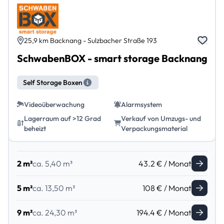
25,9 km Backnang - Sulzbacher Straße 193
SchwabenBOX - smart storage Backnang
Self Storage Boxen
Videoüberwachung
Alarmsystem
Lagerraum auf >12 Grad
Verkauf von Umzugs- und
beheizt
Verpackungsmaterial
2 m²
ca. 5,40 m³
43.2 € / Monat
5 m²
ca. 13,50 m³
108 € / Monat
9 m²
ca. 24,30 m³
194.4 € / Monat