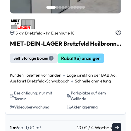
15 km Bretzfeld - Im Eisenhütle 18
MIET-DEIN-LAGER Bretzfeld Heilbronn bis Schwäbisch Hall
Rabatt(e) anzeigen
Self Storage Boxen
Kunden Toiletten vorhanden
Lage direkt an der BAB A6,
Ausfahrt Bretzfeld-Schwabbach
Schnelle anmietung
Besichtigung: nur mit
Parkplätze auf dem
Termin
Gelände
Videoüberwachung
Aktenlagerung
1 m²
ca. 1,00 m³
20 € / 4 Wochen