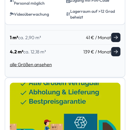
Zugang mit PIN-Code
Personal möglich
Lagerraum auf >12 Grad
Videoüberwachung
beheizt
1 m²
ca. 2,90 m³
41 € / Monat
4.2 m²
ca. 12,18 m³
139 € / Monat
alle Größen ansehen