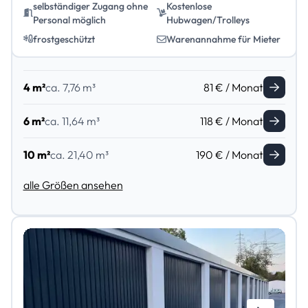
selbständiger Zugang ohne
Kostenlose
Personal möglich
Hubwagen/Trolleys
frostgeschützt
Warenannahme für Mieter
4 m²
ca. 7,76 m³
81 € / Monat
6 m²
ca. 11,64 m³
118 € / Monat
10 m²
ca. 21,40 m³
190 € / Monat
alle Größen ansehen