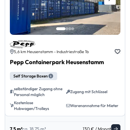
5,6 km Heusenstamm - Industriestraße 1b
Pepp Containerpark Heusenstamm
Self Storage Boxen
selbständiger Zugang ohne
Zugang mit Schlüssel
Personal möglich
Kostenlose
Warenannahme für Mieter
Hubwagen/Trolleys
7.5 m²
ca. 18,75 m³
130 € / Monat