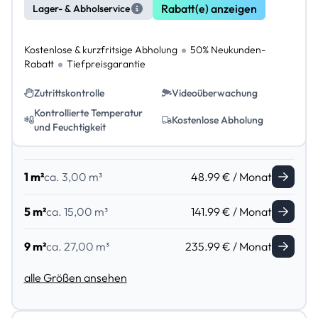
Rabatt(e) anzeigen
Lager- & Abholservice
Kostenlose & kurzfritsige Abholung
50% Neukunden-
Rabatt
Tiefpreisgarantie
Zutrittskontrolle
Videoüberwachung
Kontrollierte Temperatur
Kostenlose Abholung
und Feuchtigkeit
1 m²
ca. 3,00 m³
48.99 € / Monat
5 m²
ca. 15,00 m³
141.99 € / Monat
9 m²
ca. 27,00 m³
235.99 € / Monat
alle Größen ansehen