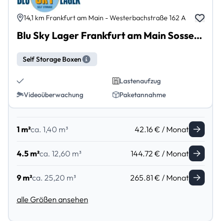
14,1 km Frankfurt am Main - Westerbachstraße 162 A
Blu Sky Lager Frankfurt am Main Sossenheim
Self Storage Boxen
Lastenaufzug
Videoüberwachung
Paketannahme
1 m²
ca. 1,40 m³
42.16 € / Monat
4.5 m²
ca. 12,60 m³
144.72 € / Monat
9 m²
ca. 25,20 m³
265.81 € / Monat
alle Größen ansehen