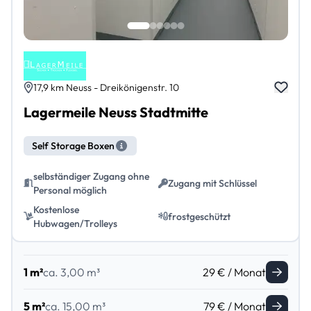
17,9 km Neuss - Dreikönigenstr. 10
Lagermeile Neuss Stadtmitte
Self Storage Boxen
selbständiger Zugang ohne
Zugang mit Schlüssel
Personal möglich
Kostenlose
frostgeschützt
Hubwagen/Trolleys
1 m²
ca. 3,00 m³
29 € / Monat
5 m²
ca. 15,00 m³
79 € / Monat