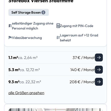
Storebox Viersen Stadtmitte
Self Storage Boxen
selbständiger Zugang ohne
Zugang mit PIN-Code
Personal möglich
Lagerraum auf >12 Grad
Videoüberwachung
beheizt
1.1 m²
ca. 2,64 m³
37 € / Monat
5.3 m²
ca. 12,72 m³
140 € / Monat
9.3 m²
ca. 22,32 m³
208 € / Monat
alle Größen ansehen