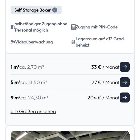
Self Storage Boxen
selbständiger Zugang ohne
Zugang mit PIN-Code
Personal möglich
Lagerraum auf >12 Grad
Videoüberwachung
beheizt
1 m²
ca. 2,70 m³
33 € / Monat
5 m²
ca. 13,50 m³
127 € / Monat
9 m²
ca. 24,30 m³
204 € / Monat
alle Größen ansehen