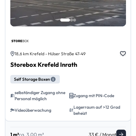
18,6 km Krefeld - Hülser Straße 47-49
Storebox Krefeld Inrath
Self Storage Boxen
selbständiger Zugang ohne
Zugang mit PIN-Code
Personal möglich
Lagerraum auf >12 Grad
Videoüberwachung
beheizt
1 m²
ca. 3,00 m³
33 € / Monat