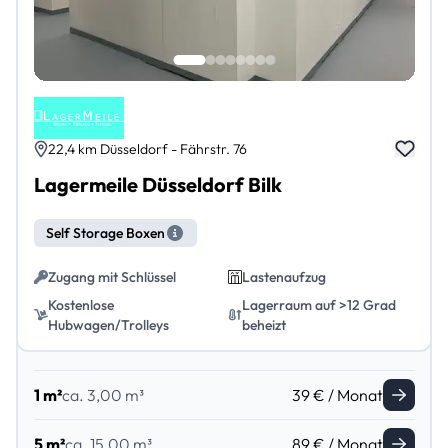
22,4 km Düsseldorf - Fährstr. 76
Lagermeile Düsseldorf Bilk
Self Storage Boxen
Zugang mit Schlüssel
Lastenaufzug
Kostenlose
Lagerraum auf >12 Grad
Hubwagen/Trolleys
beheizt
1 m²
ca. 3,00 m³
39 € / Monat
5 m²
ca. 15,00 m³
89 € / Monat