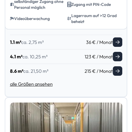
selbständiger Zugang ohne
Zugang mit PIN-Code
Personal möglich
Lagerraum auf >12 Grad
Videoüberwachung
beheizt
1.1 m²
ca. 2,75 m³
36 € / Monat
4.1 m²
ca. 10,25 m³
123 € / Monat
8.6 m²
ca. 21,50 m³
215 € / Monat
alle Größen ansehen