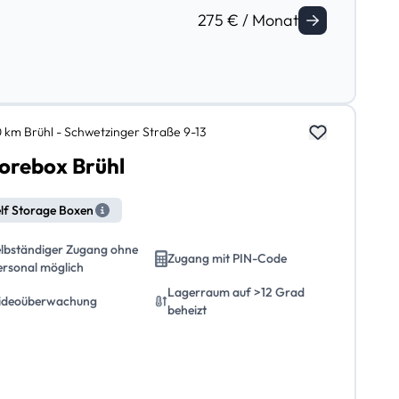
275 € / Monat
0 km Brühl - Schwetzinger Straße 9-13
orebox Brühl
lf Storage Boxen
elbständiger Zugang ohne
Zugang mit PIN-Code
ersonal möglich
Lagerraum auf >12 Grad
ideoüberwachung
beheizt