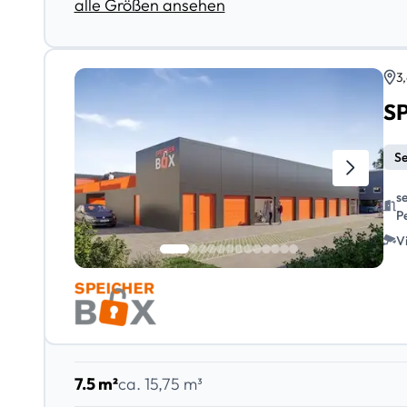
alle Größen ansehen
3,
SP
Se
s
P
V
7.5 m²
ca. 15,75 m³