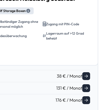
lf Storage Boxen
elbständiger Zugang ohne
Zugang mit PIN-Code
ersonal möglich
Lagerraum auf >12 Grad
ideoüberwachung
beheizt
38 € / Monat
131 € / Monat
176 € / Monat