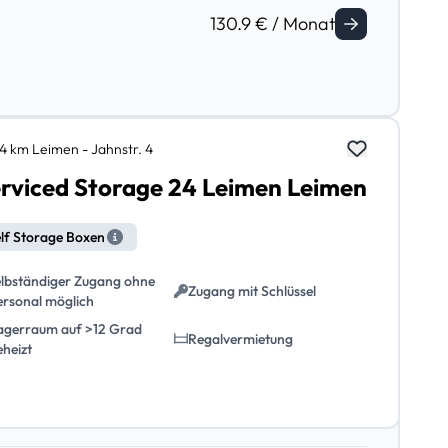
130.9 € / Monat
,4 km Leimen - Jahnstr. 4
rviced Storage 24 Leimen Leimen
lf Storage Boxen
elbständiger Zugang ohne
Zugang mit Schlüssel
ersonal möglich
agerraum auf >12 Grad
Regalvermietung
eheizt