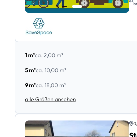
b
1 m²
ca. 2,00 m³
5 m²
ca. 10,00 m³
9 m²
ca. 18,00 m³
alle Größen ansehen
0
St