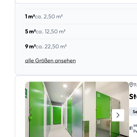
1 m²
ca. 2,50 m³
5 m²
ca. 12,50 m³
9 m²
ca. 22,50 m³
alle Größen ansehen
1
Se
s
P