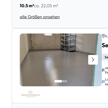
10.5 m²
ca. 22,05 m³
alle Größen ansehen
6
Se
Se
s
P
L
b