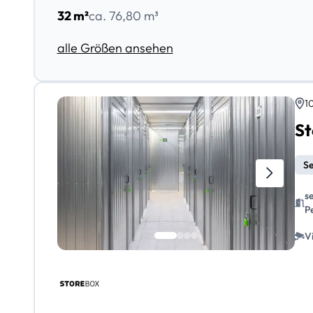
32 m²
ca. 76,80 m³
alle Größen ansehen
1
St
Se
s
P
V