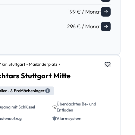
199 € / Monat
296 € / Monat
7 km Stuttgart - Mailänderplatz 7
htars Stuttgart Mitte
llen- & Freiflächenlager
Überdachtes Be- und
ugang mit Schlüssel
Entladen
astenaufzug
Alarmsystem