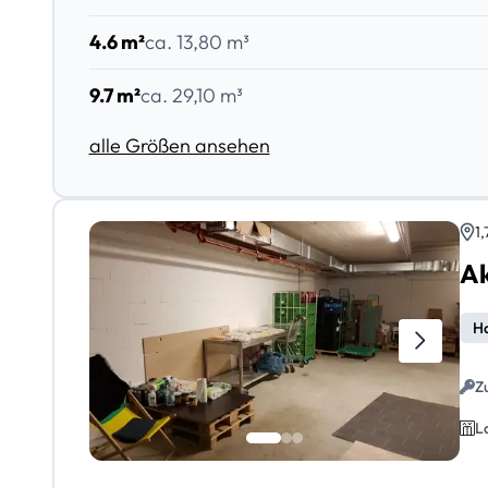
4.6 m²
ca. 13,80 m³
9.7 m²
ca. 29,10 m³
alle Größen ansehen
1,
Ak
Ha
Z
L