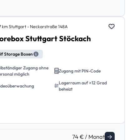
,7 km Stuttgart - Neckarstraße 148A
orebox Stuttgart Stöckach
lf Storage Boxen
elbständiger Zugang ohne
Zugang mit PIN-Code
ersonal möglich
Lagerraum auf >12 Grad
ideoüberwachung
beheizt
74 € / Monat