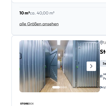
10 m²
ca. 40,00 m³
alle Größen ansehen
1
Se
s
P
V