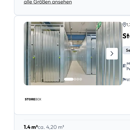
alle Größen ansehen
1
St
Se
s
P
V
1.4 m²
ca. 4,20 m³