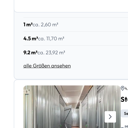
1 m²
ca. 2,60 m³
4.5 m²
ca. 11,70 m³
9.2 m²
ca. 23,92 m³
alle Größen ansehen
4
St
Se
s