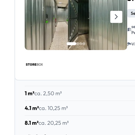
Se
s
P
V
1 m²
ca. 2,50 m³
4.1 m²
ca. 10,25 m³
8.1 m²
ca. 20,25 m³