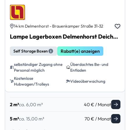
14 km Delmenhorst - Brauenkamper Straße 31-32
Lampe Lagerboxen Delmenhorst Deichhorst
Rabatt(e) anzeigen
Self Storage Boxen
selbständiger Zugang ohne
Überdachtes Be- und
Personal möglich
Entladen
Kostenlose
Videoüberwachung
Hubwagen/Trolleys
2 m²
ca. 6,00 m³
40 € / Monat
5 m²
ca. 15,00 m³
70 € / Monat