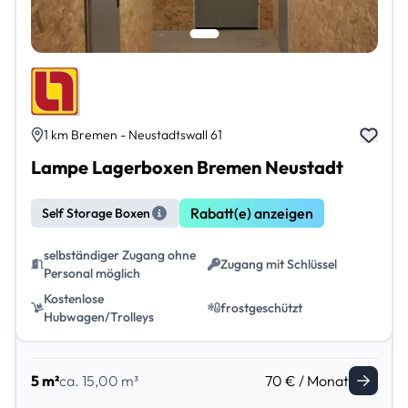
1 km Bremen - Neustadtswall 61
Lampe Lagerboxen Bremen Neustadt
Rabatt(e) anzeigen
Self Storage Boxen
selbständiger Zugang ohne
Zugang mit Schlüssel
Personal möglich
Kostenlose
frostgeschützt
Hubwagen/Trolleys
5 m²
ca. 15,00 m³
70 € / Monat