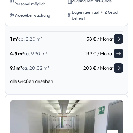
Zugang mit PIN-Code
Personal möglich
Lagerraum auf >12 Grad
Videoüberwachung
beheizt
1 m²
ca. 2,20 m³
38 € / Monat
4.5 m²
ca. 9,90 m³
139 € / Monat
9.1 m²
ca. 20,02 m³
208 € / Monat
alle Größen ansehen