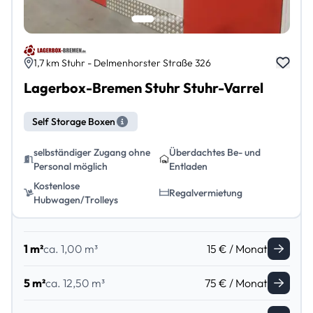
1,7 km Stuhr - Delmenhorster Straße 326
Lagerbox-Bremen Stuhr Stuhr-Varrel
Self Storage Boxen
selbständiger Zugang ohne
Überdachtes Be- und
Personal möglich
Entladen
Kostenlose
Regalvermietung
Hubwagen/Trolleys
1 m²
ca. 1,00 m³
15 € / Monat
5 m²
ca. 12,50 m³
75 € / Monat